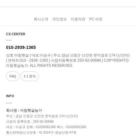
회사소개
개인정보
이용약관
PC 버전
CS CENTER
010-2939-1365
상호:아침햇살 | 대표:이승규 | 주소:경남 산청군 신안면 문익점로 174 (신안리)
| 연락처:010 - 2939 -1365 | 사업자등록번호 250-92-00686 | COPYRIGHTⓒ
아침햇살농가. ALL RIGHTS RESERVED.
FAQ
1:1 문의
INFO
회사명 : 아침햇살농가
주소 : 경남 산청군 신안면 문익점로 174 (신안리)
사업자 등록번호 : 250-92-00686
대표 : 이승규
전화 : 01029391365
팩스 : 01029391365
통신판매업신고번호 : 제 2019구-경남산청-67호